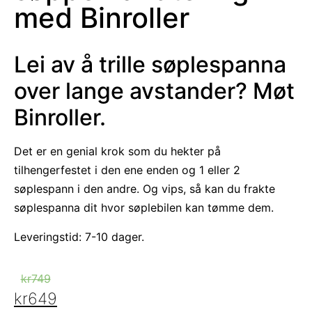
med Binroller
Lei av å trille søplespanna
over lange avstander? Møt
Binroller.
Det er en genial krok som du hekter på
tilhengerfestet i den ene enden og 1 eller 2
søplespann i den andre. Og vips, så kan du frakte
søplespanna dit hvor søplebilen kan tømme dem.
Leveringstid: 7-10 dager.
kr
749
kr
649