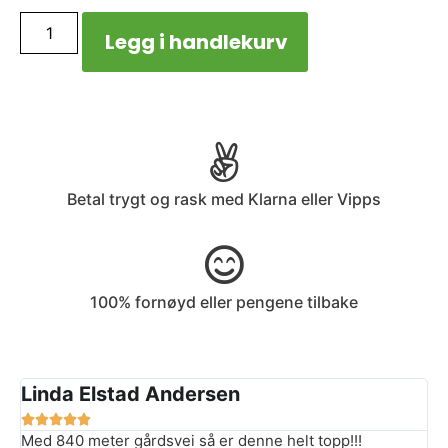
Legg i handlekurv
Betal trygt og rask med Klarna eller Vipps
100% fornøyd eller pengene tilbake
Linda Elstad Andersen





Med 840 meter gårdsvei så er denne helt topp!!!
F