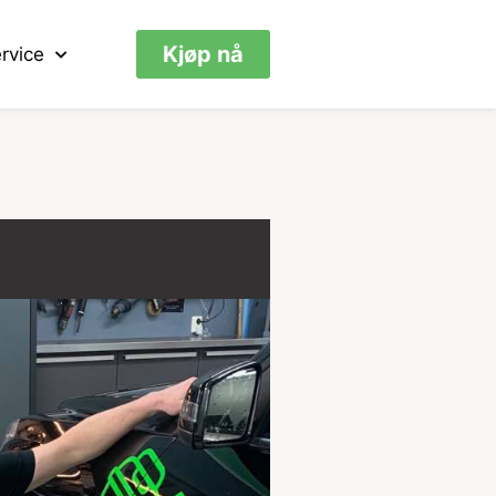
Kjøp nå
rvice