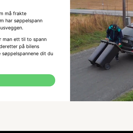
som må frakte
om har søppelspann
husveggen.
r man ett til to spann
deretter på bilens
e søppelspannene dit du