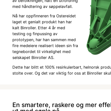
av befolkningen, hatt en utfordring
med håndtering av søppelavfall.
Nå har oppfinneren fra Ostereidet
laget et genialt produkt han har
kalt Binroller. Etter 4 år med
testing og finpussing av
prototypen, har han sammen med
fire medeiere realisert ideen sin fra
tegnebordet til virkelighet med
selskapet Binroller AS.
Dette har blitt et 100% resirkulerbart, helnorsk prod
stolte over. Og det var viktig for oss at Binroller sk
En smartere, raskere og mer effe