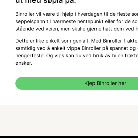
ut med søpla på.
Binroller vil være til hjelp i hverdagen til de fleste 
søppelspann til nærmeste hentepunkt eller for de s
stående ved veien, men skulle gjerne hatt dem ved 
Dette er like enkelt som genialt. Med Binroller frakte
samtidig ved å enkelt vippe Binroller på spannet og 
hengerfeste. Og vips kan du ved bruk av bilen frakt
ønsker.
Kjøp Binroller her